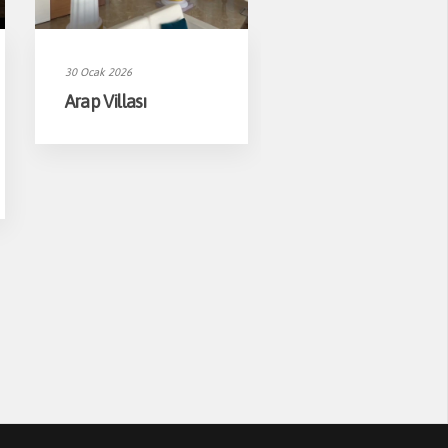
30 Ocak 2026
29 Ocak 2026
ANKARA’NIN KENT HAFIZASI
YENIDEN HAYAT BULDU: ESAT
Arap Villası
25 Yıllık Başarı
HÂL’DE HEKIMBOARD İMZASI
Yolculuğu:
4 Haziran 2026
Bayilerimizin
Ankara Büyükşehir Belediyesi tarafından
Gözünden Hekim
gerçekleştirilen kapsamlı yenileme ve
Yapı
güçlendirme çalışmaları sonucunda Esat
[...]
HEKIM YAPI’DAN EDIRNE’DE
MIMARLARLA BULUŞMA
3 Haziran 2026
Türkiye’de yapı malzemeleri sektörünün
öncü markalarından Hekim Yapı A.Ş
,Edirne Mimarlar Odası [...]
HEKİM HOLDİNG’DE KURULUŞ
YILDÖNÜMÜ COŞKUSU: