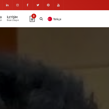
0
SI
İLETIŞIM
Türkçe
zi
Bize Ulaşın