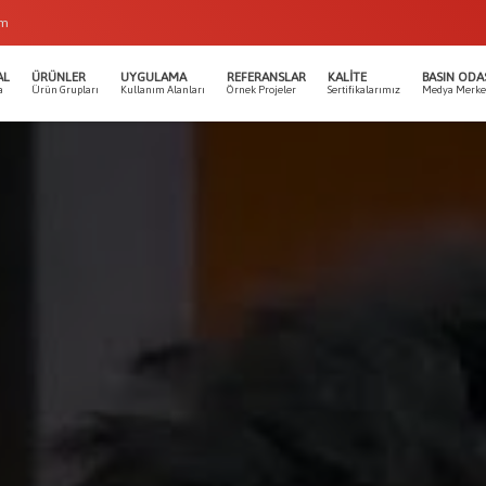
om
AL
ÜRÜNLER
UYGULAMA
REFERANSLAR
KALITE
BASIN ODA
a
Ürün Grupları
Kullanım Alanları
Örnek Projeler
Sertifikalarımız
Medya Merke