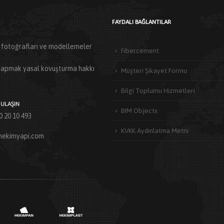
FAYDALI BAĞLANTILAR
ün fotoğrafları ve modellemeler
Fibercement
ı yapmak yasal kovuşturma hakkı
Müşteri Şikayet Formu
Bilgi Toplumu Hizmetleri
 ULAŞIN
BIM Objects
0 20 10 493
KVKK Aydınlatma Metni
hekimyapi.com