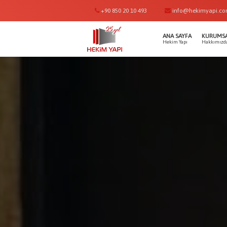
+90 850 20 10 493
info@hekimyapi.c
ANA SAYFA
KURUMS
Hekim Yapı
Hakkımızd