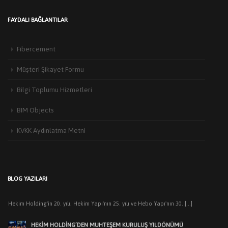
FAYDALI BAĞLANTILAR
Fibercement
Müşteri Şikayet Formu
Bilgi Toplumu Hizmetleri
HEKIM YAPI’DAN EDIRNE’DE MIMARLARLA BULUŞMA
BIM Objects
3 Haziran 2026
Türkiye’de yapı malzemeleri sektörünün öncü markalarından Hekim Yapı A.Ş
KVKK Aydınlatma Metni
,Edirne Mimarlar Odası [...]
HEKİM HOLDİNG’DE KURULUŞ YILDÖNÜMÜ COŞKUSU:
BİRLİKTEN DOĞAN GÜÇLE GELECEĞE HAZIRIZ…
9 Temmuz 2026
BLOG YAZILARI
Hekim Holding'in 20. yılı, Hekim Yapı'nın 25. yılı ve Hebo Yapı'nın 30. [...]
HEKIM HOLDING’DEN MUHTEŞEM KURULUŞ YILDÖNÜMÜ
GECESI
7 Temmuz 2026