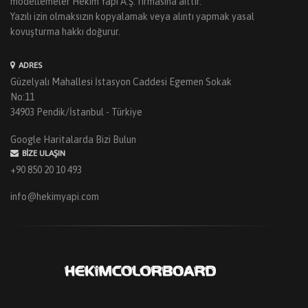
modellemeler Hekim Yapı A.Ş. firmasına aittir.
Yazılı izin olmaksızın kopyalamak veya alıntı yapmak yasal
kovuşturma hakkı doğurur.
ADRES
Güzelyalı Mahallesi İstasyon Caddesi Egemen Sokak
No:11
34903 Pendik/İstanbul - Türkiye
Google Haritalarda Bizi Bulun
BIZE ULAŞIN
+90 850 20 10 493
info@hekimyapi.com