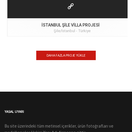
İSTANBUL ŞILE VILLA PROJESI
Şile/İstanbul -
Türkiye
DAHA FAZLA PROJE YÜKLE
YASAL UYARI
Bu site üzerindeki tüm metinsel içerikler, ürün fotoğrafları ve