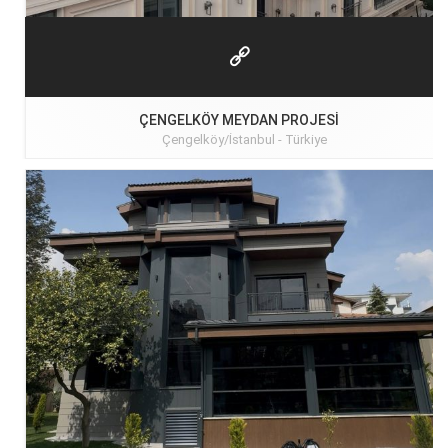
ÇENGELKÖY MEYDAN PROJESI
Çengelköy/İstanbul -
Türkiye