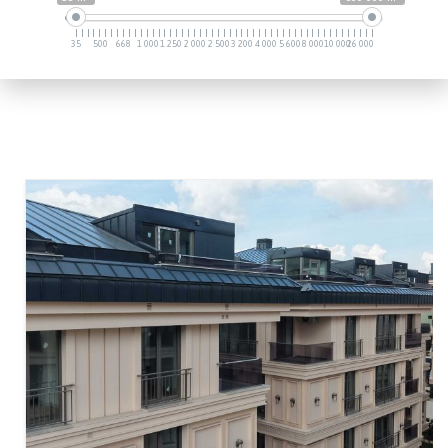
35
500
668
1 000
1 250
2 000
2 500
3 200
4 000
5 600
8 000
10 000
26 000