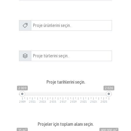
Proje tarihlerini seçin.
2 009
2 026
2 009
2 011
2 013
2 015
2 017
2 019
2 021
2 023
2 025
Projeler için toplam alanı seçin.
2
2
35 m
600 000 m