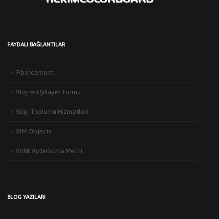
FAYDALI BAĞLANTILAR
Fibercement
Müşteri Şikayet Formu
Bilgi Toplumu Hizmetleri
HEKIM YAPI’DAN EDIRNE’DE MIMARLARLA BULUŞMA
BIM Objects
3 Haziran 2026
Türkiye’de yapı malzemeleri sektörünün öncü markalarından Hekim Yapı A.Ş
KVKK Aydınlatma Metni
,Edirne Mimarlar Odası [...]
HEKİM HOLDİNG’DE KURULUŞ YILDÖNÜMÜ COŞKUSU:
BİRLİKTEN DOĞAN GÜÇLE GELECEĞE HAZIRIZ…
9 Temmuz 2026
BLOG YAZILARI
Hekim Holding'in 20. yılı, Hekim Yapı'nın 25. yılı ve Hebo Yapı'nın 30. [...]