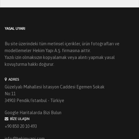
YASAL UYARI
Bu site üzerindeki tüm metinsel içerikler, ürün fotoğrafları ve
modellemeler Hekim Yapı A.Ş. firmasına aittir.
Yazılı izin olmaksızın kopyalamak veya alıntı yapmak yasal
kovuşturma hakkı doğurur.
ADRES
Güzelyalı Mahallesi İstasyon Caddesi Egemen Sokak
No:11
34903 Pendik/İstanbul - Türkiye
Google Haritalarda Bizi Bulun
BIZE ULAŞIN
+90 850 20 10 493
info@hekimyapi.com