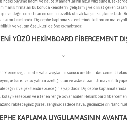
isindeki büyüme hacmi ve kalite standartlarının hızla yükselmesi, sektörde 
e mimarlık firmaları bu konuda kendilerini geliştirmiş ve dikkat çeken tasa
ijini ve değerini arttıran en önemli özellik olarak karşımıza çıkmaktadır. B
yansıtan kısımlarıdır.
Dış cephe kaplama
sistemlerinde kullanılan materyalle
ebilirlik ve yalıtım özellikleri de öne çıkmaktadır.
 YENI YÜZÜ HEKIMBOARD FIBERCEMENT D
liklerine uygun materyal arayışlarının sonucu üretilen fibercement teknolo
en, üstün ısı ve su yalıtım özelliği olan ve asbest barındırmayan lifli yapıs
bileceğiniz ve şekillendirebileceğiniz yapıdadır. Dış cephe kaplamalarında
arı, kolay kesilebilen ve istenen renge boyanabilen Hekimboard fiberceme
azandırabileceğiniz görsel zenginlik sadece hayal gücünüzle sınırlandırılabi
CEPHE KAPLAMA UYGULAMASININ AVANTA