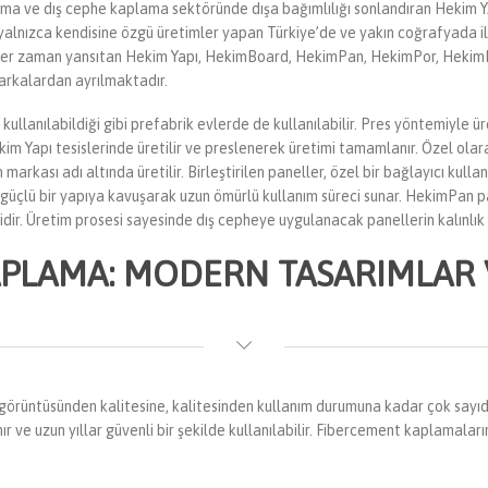
lama ve dış cephe kaplama sektöründe dışa bağımlılığı sonlandıran Hekim Y
le yalnızca kendisine özgü üretimler yapan Türkiye’de ve yakın coğrafyada il
her zaman yansıtan Hekim Yapı, HekimBoard, HekimPan, HekimPor, HekimPa
arkalardan ayrılmaktadır.
llanılabildiği gibi prefabrik evlerde de kullanılabilir. Pres yöntemiyle ü
kim Yapı tesislerinde üretilir ve preslenerek üretimi tamamlanır. Özel ola
rkası adı altında üretilir. Birleştirilen paneller, özel bir bağlayıcı kullan
üçlü bir yapıya kavuşarak uzun ömürlü kullanım süreci sunar. HekimPan pa
ir. Üretim prosesi sayesinde dış cepheye uygulanacak panellerin kalınlık 
APLAMA: MODERN TASARIMLAR
örüntüsünden kalitesine, kalitesinden kullanım durumuna kadar çok sayıda 
 ve uzun yıllar güvenli bir şekilde kullanılabilir. Fibercement kaplamaların