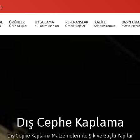
om
AL
ÜRÜNLER
UYGULAMA
REFERANSLAR
KALITE
BASIN ODA
a
Ürün Grupları
Kullanım Alanları
Örnek Projeler
Sertifikalarımız
Medya Merke
Dış Cephe Kaplama
Dış Cephe Kaplama Malzemeleri ile Şık ve Güçlü Yapılar