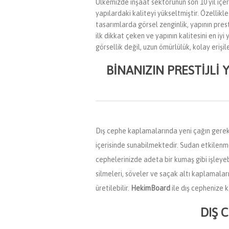
Ülkemizde inşaat sektörünün son 10 yıl içer
yapılardaki kaliteyi yükseltmiştir. Özellikl
tasarımlarda görsel zenginlik, yapının prest
ilk dikkat çeken ve yapının kalitesini en iyi 
görsellik değil, uzun ömürlülük, kolay erişil
BINANIZIN PRESTIJLI
Dış cephe kaplamalarında yeni çağın gerekli
içerisinde sunabilmektedir. Sudan etkilenmey
cephelerinizde adeta bir kumaş gibi işleye
silmeleri, söveler ve saçak altı kaplamal
üretilebilir.
HekimBoard
ile dış cephenize k
DIŞ 