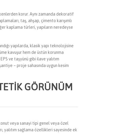
etkenlerden korur. Aynı zamanda dekoratif
aplamaları, taş, ahşap, çimento karışımlı
er kaplama türleri, yapıların neredeyse
ığı yapılarda, klasik yapı teknolojisine
rünüme kavuşur hem de üstün korunma
 EPS ve taşyünü gibi ilave yalıtım
 şantiye – proje sahasında uygun kesim
ESTETIK GÖRÜNÜM
konut veya sanayi tipi genel veya özel
ı, yalıtım sağlama özellikleri sayesinde ek