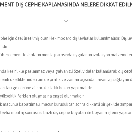
MENT DIŞ CEPHE KAPLAMASINDA NELERE DIKKAT EDIL
e için özel üretilmiş olan Hekimboard dış levhalar kullanılmalıdır. Dış le
idir.
bercement levhaların montajı sırasında uygulanan izolasyon malzemeleri
nda kesinlikle paslanmaz veya galvanizli özel vidalar kullanılarak dış
cep
mli özelliklerinden biri de pratik ve zaman açısından avantaj sağlayan du
rtları göz önüne alınarak statik hesap yapılmalıdır.
 yükseklik farkları oluşmasına engel olunmalıdır.
ik macunla kapatılmalı, macun kuruduktan sonra dikkatli bir şekilde zımpara
levha montaj sonrası su bazlı dış cephe boyaları ile boyama işlemi yapıla