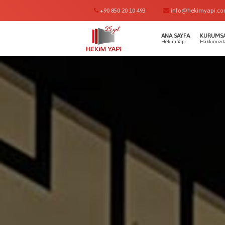
+90 850 20 10 493
info@hekimyapi.c
ANA SAYFA
KURUMS
Hekim Yapı
Hakkımızd