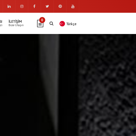
0
SI
İLETIŞIM
Türkçe
zi
Bize Ulaşın