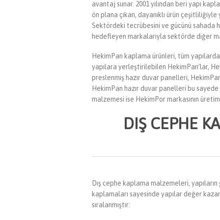
avantaj sunar. 2001 yılından beri yapı kap
ön plana çıkan, dayanıklı ürün çeşitliliğiy
Sektördeki tecrübesini ve gücünü sahada 
hedefleyen markalarıyla sektörde diğer m
HekimPan kaplama ürünleri, tüm yapılarda ku
yapılara yerleştirilebilen HekimPan’lar, He
preslenmiş hazır duvar panelleri, HekimPan ma
HekimPan hazır duvar panelleri bu sayede g
malzemesi ise HekimPor markasının üretimid
DIŞ CEPHE K
Dış cephe kaplama malzemeleri, yapıların g
kaplamaları sayesinde yapılar değer kazanır
sıralanmıştır: