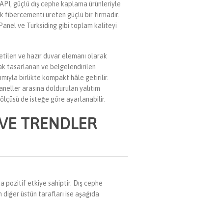
API, güçlü dış cephe kaplama ürünleriyle
k fibercementi üreten güçlü bir firmadır.
nel ve Turksiding gibi toplam kaliteyi
retilen ve hazır duvar elemanı olarak
rak tasarlanan ve belgelendirilen
ımıyla birlikte kompakt hâle getirilir.
neller arasına doldurulan yalıtım
ölçüsü de isteğe göre ayarlanabilir.
 VE TRENDLER
pozitif etkiye sahiptir. Dış cephe
 diğer üstün tarafları ise aşağıda