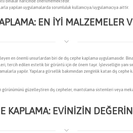
tlı binalar haricinde önerilmemektedir.
arla yapılan uygulamalarda sorumluluk kullanıcıya/uygulamacıya aittir.
KAPLAMA: EN İYI MALZEMELER V
tkileyen en önemli unsurlardan biri de dış cephe kaplama uygulamasıdır. Bin
, tercih edilen estetik bir görüntü için de önem taşır. İşlevselliğin yanı 
amalarla yapılır. Yapılara görsellik bakımından zenginlik katan dış cephe k
rın görünümünü güzelleştiren dış cepheler, mantolama sistemleri veya mek
E KAPLAMA: EVINIZIN DEĞERIN