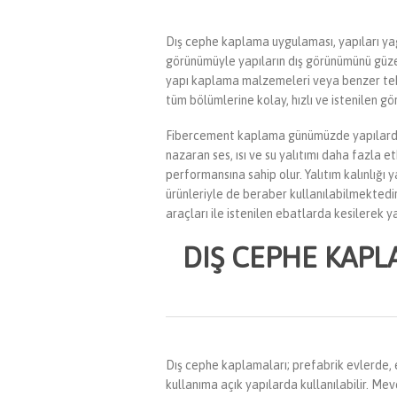
Dış cephe kaplama uygulaması, yapıları yağ
görünümüyle yapıların dış görünümünü güzell
yapı kaplama malzemeleri veya benzer tekn
tüm bölümlerine kolay, hızlı ve istenilen g
Fibercement kaplama günümüzde yapılarda en
nazaran ses, ısı ve su yalıtımı daha fazla
performansına sahip olur. Yalıtım kalınlığı
ürünleriyle de beraber kullanılabilmektedi
araçları ile istenilen ebatlarda kesilerek 
DIŞ CEPHE KAPL
Dış cephe kaplamaları; prefabrik evlerde, e
kullanıma açık yapılarda kullanılabilir. Me