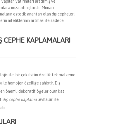
yapılan yatırımları arttırmış ve
rımlara imza atmışlardır. Mimari
inaların estetik anahtarı olan dış cepheleri,
rin niteliklerinin artması ile sadece
IŞ CEPHE KAPLAMALARI
jisi ile, bir çok üstün özellik tek malzeme
ı ile homojen özelliğe sahiptir. Dış
 en önemli dekoratif öğeler olan kat
nt
dış cephe kaplama
levhaları ile
lir.
JLARI