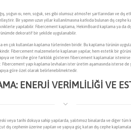
ış, yoğun ısı, nem, soğuk, ses gibi olumsuz atmosfer şartlarından ve dış 
eştirir. Bir yapının uzun yıllar kullanılmasına katkıda bulunan dış cephe k
iklerle yapılabilir. Fibercement kaplama, HekimBoard kaplama ya da diğ
örünümde dekoratif bir şekilde uygulanabilir.
 çok kullanılan kaplama türlerinden biridir. Bu kaplama türünün uyguland
 etkindir. Fibercement malzemelerle kaplanan yapılar, hem estetik bir gö
 yapıya ve tercihe göre farklılık gösteren fibercement kaplamalar istenirse
r. Fibercement yapı kaplama levhaları ister üretim aşamasında isterse de
yapıya göre özel olarak belirlenebilmektedir.
AMA: ENERJI VERIMLILIĞI VE 
ski veya tarihi dokuya sahip yapılarda, yalıtımsız binalarda ve diğer tüm 
vcut dış cephenin üzerine yapılan ve yapıya güç katan dış cephe kaplamalar