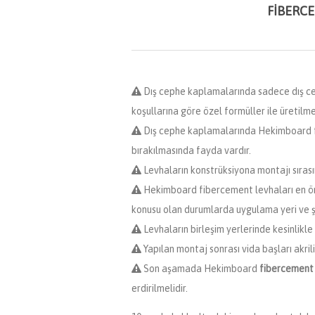
FIBERCE
Dış cephe kaplamalarında sadece dış ceph
koşullarına göre özel formüller ile üretilmel
Dış cephe kaplamalarında Hekimboard fi
bırakılmasında fayda vardır.
Levhaların konstrüksiyona montajı sırası
Hekimboard fibercement levhaları en öne
konusu olan durumlarda uygulama yeri ve şa
Levhaların birleşim yerlerinde kesinlikle
Yapılan montaj sonrası vida başları akril
Son aşamada Hekimboard
fibercement
erdirilmelidir.