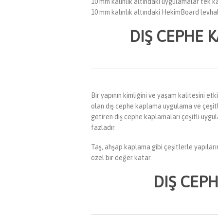
10 mm kalınlık altındaki uygulamalar tek ka
10 mm kalınlık altındaki HekimBoard levhal
DIŞ CEPHE 
Bir yapının kimliğini ve yaşam kalitesini e
olan dış cephe kaplama uygulama ve çeşitleri
getiren dış cephe kaplamaları çeşitli uygul
fazladır.
Taş, ahşap kaplama gibi çeşitlerle yapıla
özel bir değer katar.
DIŞ CEPH