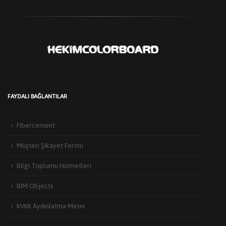
FAYDALI BAĞLANTILAR
Fibercement
Müşteri Şikayet Formu
Bilgi Toplumu Hizmetleri
HEKIM YAPI’DAN EDIRNE’DE MIMARLARLA BULUŞMA
BIM Objects
3 Haziran 2026
Türkiye’de yapı malzemeleri sektörünün öncü markalarından Hekim Yapı A.Ş
KVKK Aydınlatma Metni
,Edirne Mimarlar Odası [...]