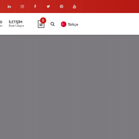
0
SI
İLETIŞIM
Türkçe
zi
Bize Ulaşın