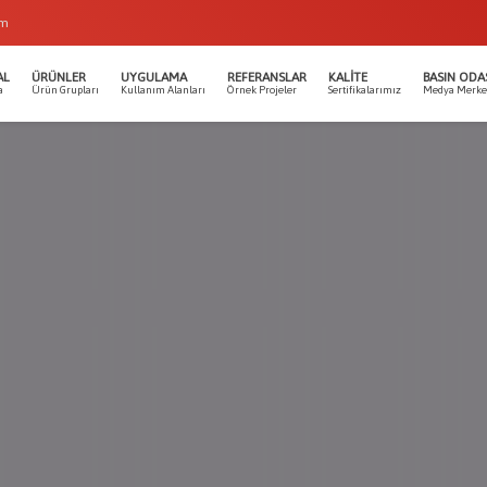
om
AL
ÜRÜNLER
UYGULAMA
REFERANSLAR
KALITE
BASIN ODA
a
Ürün Grupları
Kullanım Alanları
Örnek Projeler
Sertifikalarımız
Medya Merke