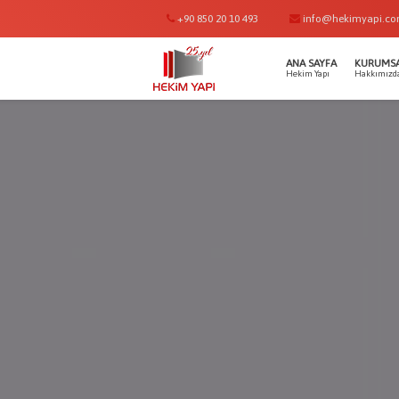
+90 850 20 10 493
info@hekimyapi.c
ANA SAYFA
KURUMS
Hekim Yapı
Hakkımızd