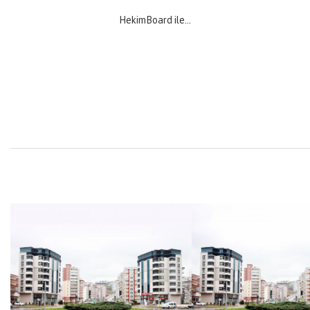
HekimBoard ile…