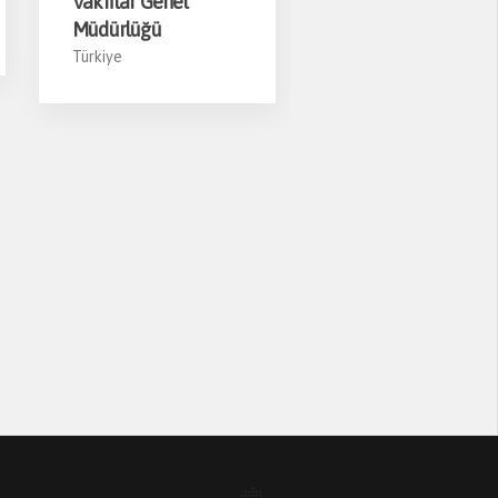
Vakıflar Genel
Müdürlüğü
Sarot Termal Otel
Asmolen
Türkiye
Uygulaması
Mudurnu/Bolu -
Türkiy
ANKARA’NIN KENT HAFIZASI
YENIDEN HAYAT BULDU: ESAT
HÂL’DE HEKIMBOARD İMZASI
4 Haziran 2026
Ankara Büyükşehir Belediyesi tarafından
gerçekleştirilen kapsamlı yenileme ve
güçlendirme çalışmaları sonucunda Esat
[...]
HEKIM YAPI’DAN EDIRNE’DE
MIMARLARLA BULUŞMA
3 Haziran 2026
Türkiye’de yapı malzemeleri sektörünün