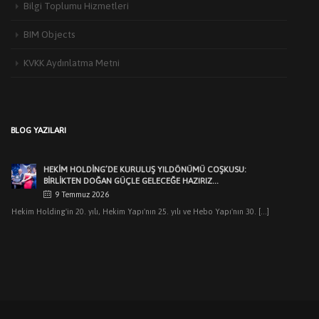
Bilgi Toplumu Hizmetleri
BIM Objects
KVKK Aydınlatma Metni
HEKIM YAPI’DAN EDIRNE’DE MIMARLARLA BULUŞMA
3 Haziran 2026
Türkiye’de yapı malzemeleri sektörünün öncü markalarından Hekim Yapı A.Ş
BLOG YAZILARI
,Edirne Mimarlar Odası [...]
HEKİM HOLDİNG’DE KURULUŞ YILDÖNÜMÜ COŞKUSU:
BİRLİKTEN DOĞAN GÜÇLE GELECEĞE HAZIRIZ…
9 Temmuz 2026
Hekim Holding'in 20. yılı, Hekim Yapı'nın 25. yılı ve Hebo Yapı'nın 30. [...]
HEKIM HOLDING’DEN MUHTEŞEM KURULUŞ YILDÖNÜMÜ
GECESI
7 Temmuz 2026
Dr.Öner Hekim: “Cumhuriyetimizin ilk yıllarındaki sanayicilik
ruhuyla üretimlerimizle pek çok ilklere imza attık. [...]