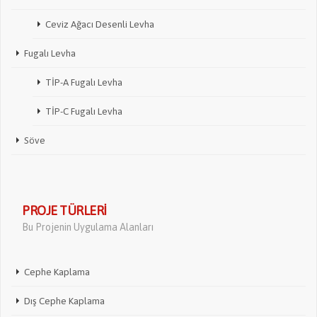
Ceviz Ağacı Desenli Levha
Fugalı Levha
TİP-A Fugalı Levha
TİP-C Fugalı Levha
Söve
PROJE TÜRLERI
Bu Projenin Uygulama Alanları
Cephe Kaplama
Dış Cephe Kaplama