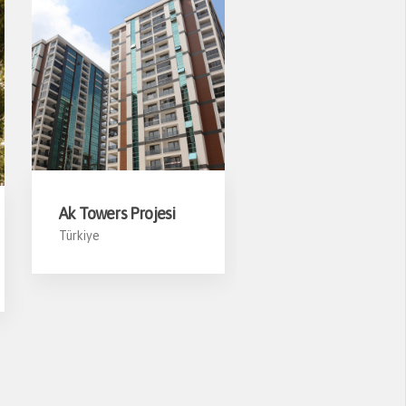
Ak Towers Projesi
8 Blok Star Life
Türkiye
Projesi
Diyarbakır
Yolu/Diyarbakır -
Türki
ANKARA’NIN KENT HAFIZASI
YENIDEN HAYAT BULDU: ESAT
HÂL’DE HEKIMBOARD İMZASI
4 Haziran 2026
Ankara Büyükşehir Belediyesi tarafından