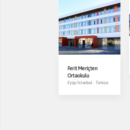
kfırat Villa Projesi
Ferit Meriçten
Ortaokulu
uzla/İstanbul -
Türkiye
Eyüp/İstanbul -
Türkiye