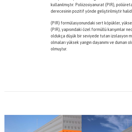
kullanılmıştır. Poliizosiyanurat (PIR), poliür
derecesinin pozitif yönde geliştirilmiştir hali
(PIR) formülasyonundaki sert köpükler, yüksek
(PIR), yapısındaki özel formüllü karışımlar n
oldukça düşük bir seviyede tutan izolasyon ma
olmaları yüksek yangın dayanımı ve duman ol
olmuştur.