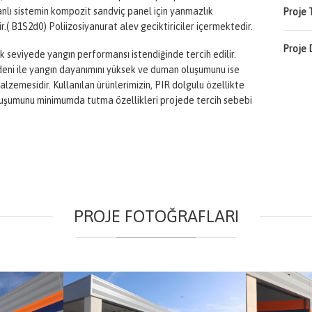
etanlı sistemin kompozit sandviç panel için yanmazlık
Proje T
dir.( B1S2d0) Poliizosiyanurat alev geciktiriciler içermektedir.
Proje 
 seviyede yangın performansı istendiğinde tercih edilir.
edeni ile yangın dayanımını yüksek ve duman oluşumunu ise
lzemesidir. Kullanılan ürünlerimizin, PIR dolgulu özellikte
uşumunu minimumda tutma özellikleri projede tercih sebebi
PROJE FOTOĞRAFLARI