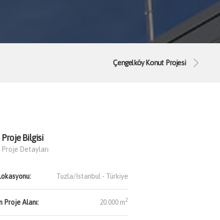
Çengelköy Konut Projesi
Proje Bilgisi
Proje Detayları
Lokasyonu:
Tuzla/İstanbul -
Türkiye
2
 Proje Alanı:
20.000 m