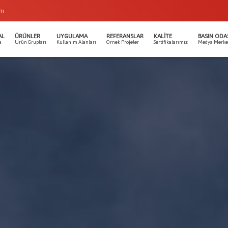
om
AL
ÜRÜNLER
UYGULAMA
REFERANSLAR
KALITE
BASIN ODA
a
Ürün Grupları
Kullanım Alanları
Örnek Projeler
Sertifikalarımız
Medya Merke