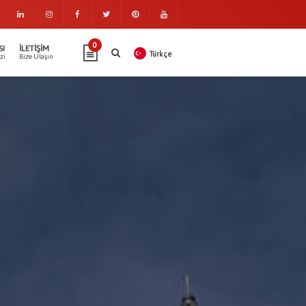
0
SI
İLETIŞIM
Türkçe
zi
Bize Ulaşın