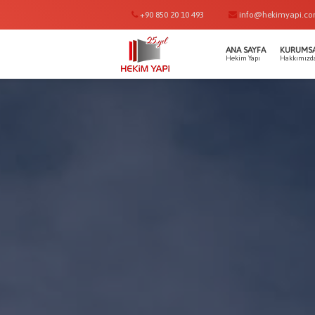
+90 850 20 10 493
info@hekimyapi.c
ANA SAYFA
KURUMS
Hekim Yapı
Hakkımızd