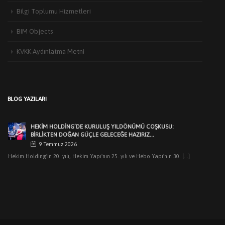
Bilgi Toplumu Hizmetleri
BIM Objects
KVKK Aydınlatma Metni
HEKIM YAPI’DAN EDIRNE’DE MIMARLARLA BULUŞMA
3 Haziran 2026
Türkiye’de yapı malzemeleri sektörünün öncü markalarından Hekim Yapı A.Ş
BLOG YAZILARI
,Edirne Mimarlar Odası [...]
HEKİM HOLDİNG’DE KURULUŞ YILDÖNÜMÜ COŞKUSU:
BİRLİKTEN DOĞAN GÜÇLE GELECEĞE HAZIRIZ…
9 Temmuz 2026
Hekim Holding'in 20. yılı, Hekim Yapı'nın 25. yılı ve Hebo Yapı'nın 30. [...]
HEKIM HOLDING’DEN MUHTEŞEM KURULUŞ YILDÖNÜMÜ
GECESI
7 Temmuz 2026
Dr.Öner Hekim: “Cumhuriyetimizin ilk yıllarındaki sanayicilik
ruhuyla üretimlerimizle pek çok ilklere imza attık. [...]