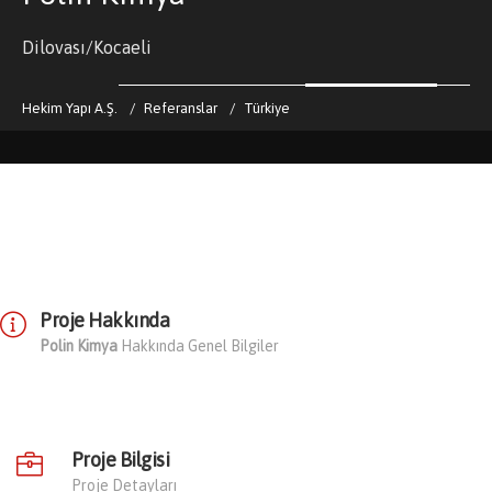
Dilovası/Kocaeli
Hekim Yapı A.Ş.
Referanslar
Türkiye
Proje Hakkında
Polin Kimya
Hakkında Genel Bilgiler
Proje Bilgisi
Proje Detayları