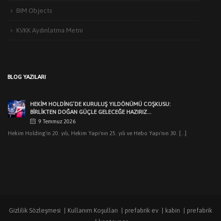
HEKIM YAPI’DAN EDIRNE’DE MIMARLARLA BULUŞMA
BIM Objects
3 Haziran 2026
Türkiye’de yapı malzemeleri sektörünün öncü markalarından Hekim Yapı A.Ş
KVKK Aydınlatma Metni
,Edirne Mimarlar Odası [...]
HEKİM HOLDİNG’DE KURULUŞ YILDÖNÜMÜ COŞKUSU:
BİRLİKTEN DOĞAN GÜÇLE GELECEĞE HAZIRIZ…
9 Temmuz 2026
BLOG YAZILARI
Hekim Holding'in 20. yılı, Hekim Yapı'nın 25. yılı ve Hebo Yapı'nın 30. [...]
HEKIM HOLDING’DEN MUHTEŞEM KURULUŞ YILDÖNÜMÜ
GECESI
7 Temmuz 2026
Dr.Öner Hekim: “Cumhuriyetimizin ilk yıllarındaki sanayicilik
ruhuyla üretimlerimizle pek çok ilklere imza attık. [...]
HEKIM YAPI’DAN KOCAELI’NDEKI MIMARLARLA BULUŞMA
8 Haziran 2026
Hekim Yapı A.Ş. olarak, Kocaeli Mimarlar Odası’na kayıtlı mimarlar ve
mimarlık öğrencilerine [...]
Gizlilik Sözleşmesi
Kullanım Koşulları
prefabrik ev
kabin
prefabrik
ANKARA’NIN KENT HAFIZASI YENIDEN HAYAT BULDU: ESAT