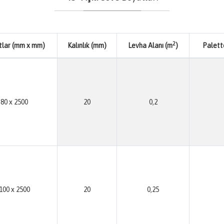
2
tlar (mm x mm)
Kalınlık (mm)
Levha Alanı (m
)
Palett
80 x 2500
20
0,2
100 x 2500
20
0,25