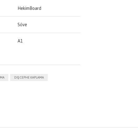
HekimBoard
Söve
A1
AMA
DIŞ CEPHE KAPLAMA