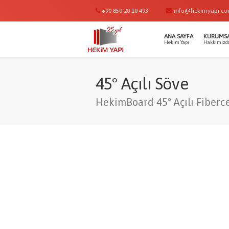
+90 850 20 10 493
info@hekimyapi.c
ANA SAYFA
KURUMS
Hekim Yapı
Hakkımızd
45° Açılı Söve
HekimBoard 45° Açılı Fiber