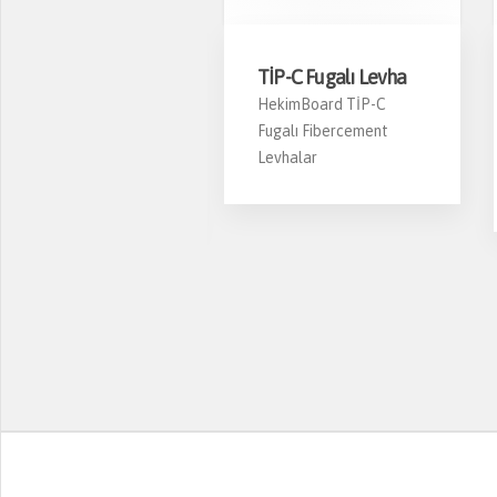
S-02 Pencere
TİP-C Fugalı Levha
övesi
HekimBoard TİP-C
Fugalı Fibercement
ekimBoard PS-02
Levhalar
ibercement Pencere
övesi