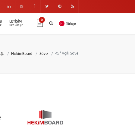
0
SI
İLETIŞIM
Türkçe
zi
Bize Ulaşın
45° Açılı Söve
.Ş.
HekimBoard
Söve
e