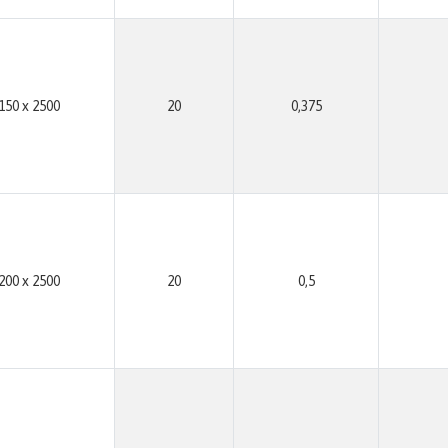
150 x 2500
20
0,375
200 x 2500
20
0,5