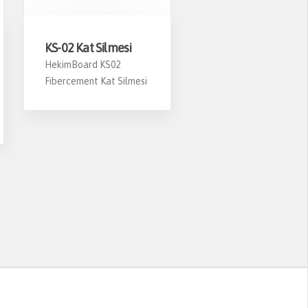
KS-02 Kat Silmesi
Boardia
HekimBoard KS02
İç Cephe ve Kuru Dış
Fibercement Kat Silmesi
Cephe Sistemleri için
Geliştirilen Fiberceme
Levha