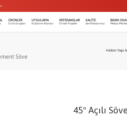
om
AL
ÜRÜNLER
UYGULAMA
REFERANSLAR
KALITE
BASIN ODA
a
Ürün Grupları
Kullanım Alanları
Örnek Projeler
Sertifikalarımız
Medya Merke
Hekim Yapı A
cement Söve
45° Açılı Söv