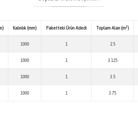
2
m)
Kalınlık (mm)
Paketteki Ürün Adedi
Toplam Alan (m
)
1000
1
2.5
1000
1
3.125
1000
1
3.5
1000
1
3.75