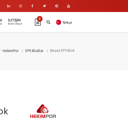
0
SI
İLETIŞIM
Türkçe
zi
Bize Ulaşın
Beyaz EPS Blok
HekimPor
EPS Bloklar
ok