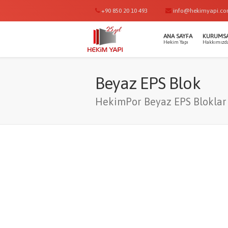
+90 850 20 10 493
info@hekimyapi.c
ANA SAYFA
KURUMS
Hekim Yapı
Hakkımızd
Beyaz EPS Blok
HekimPor Beyaz EPS Bloklar