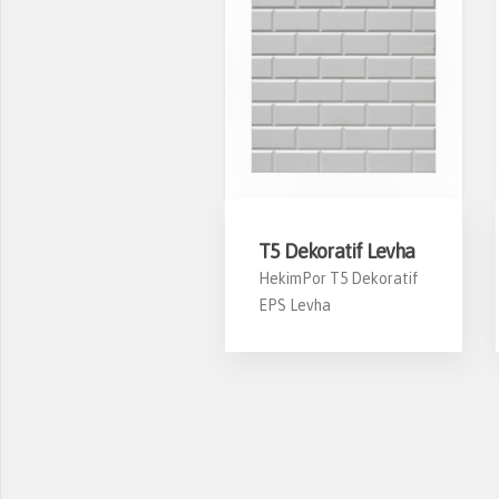
1 Dekoratif Levha
T5 Dekoratif Levha
ekimPor T1 Dekoratif
HekimPor T5 Dekoratif
PS Levha
EPS Levha