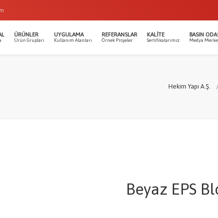
om
AL
ÜRÜNLER
UYGULAMA
REFERANSLAR
KALITE
BASIN ODA
a
Ürün Grupları
Kullanım Alanları
Örnek Projeler
Sertifikalarımız
Medya Merke
Hekim Yapı A.Ş.
Beyaz EPS Bl