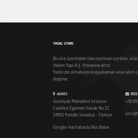
YASAL UYARI
Bu site üzerindeki tüm metinsel içerikler, ür
Hekim Yapı A.Ş. firmasına aittir.
Yazılı izin olmaksızın kopyalamak veya alınt
doğurur.
ADRES
BIZE
Güzelyalı Mahallesi İstasyon
+90 85
Caddesi Egemen Sokak No:11
info@
34903 Pendik/İstanbul - Türkiye
Google Haritalarda Bizi Bulun