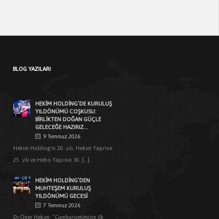
[...]
HEKIM YAPI’DAN EDIRNE’DE
MIMARLARLA BULUŞMA
3 Haziran 2026
Türkiye’de yapı malzemeleri sektörünün
BLOG YAZILARI
öncü markalarından Hekim Yapı A.Ş
,Edirne Mimarlar Odası [...]
HEKİM HOLDİNG’DE KURULUŞ
YILDÖNÜMÜ COŞKUSU:
BİRLİKTEN DOĞAN GÜÇLE
GELECEĞE HAZIRIZ…
9 Temmuz 2026
Hekim Holding'in 20. yılı, Hekim Yapı'nın
25. yılı ve Hebo Yapı'nın 30. [...]
HEKIM HOLDING’DEN
MUHTEŞEM KURULUŞ
YILDÖNÜMÜ GECESI
7 Temmuz 2026
Dr.Öner Hekim: “Cumhuriyetimizin ilk