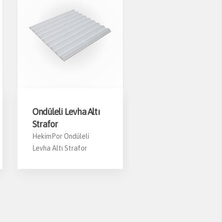
Ondüleli Levha Altı
Trapez Levha Altı
Strafor
Strafor
HekimPor Ondüleli
HekimPor Trapez Lev
Levha Altı Strafor
Altı Strafor
ANKARA’NIN KENT HAFIZASI
YENIDEN HAYAT BULDU: ESAT
HÂL’DE HEKIMBOARD İMZASI
4 Haziran 2026
Ankara Büyükşehir Belediyesi tarafından
gerçekleştirilen kapsamlı yenileme ve
güçlendirme çalışmaları sonucunda Esat