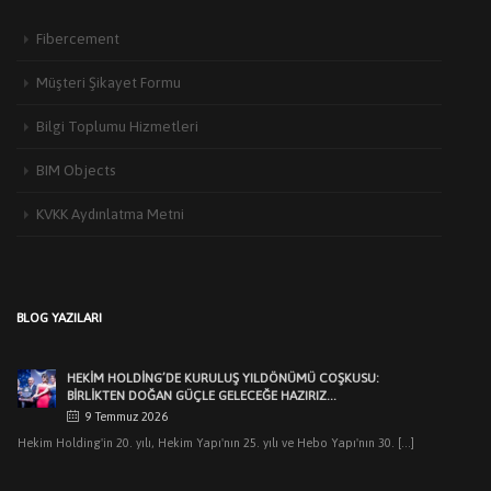
Fibercement
Müşteri Şikayet Formu
Bilgi Toplumu Hizmetleri
BIM Objects
KVKK Aydınlatma Metni
HEKIM YAPI’DAN EDIRNE’DE MIMARLARLA BULUŞMA
3 Haziran 2026
Türkiye’de yapı malzemeleri sektörünün öncü markalarından Hekim Yapı A.Ş
BLOG YAZILARI
,Edirne Mimarlar Odası [...]
HEKİM HOLDİNG’DE KURULUŞ YILDÖNÜMÜ COŞKUSU:
BİRLİKTEN DOĞAN GÜÇLE GELECEĞE HAZIRIZ…
9 Temmuz 2026
Hekim Holding'in 20. yılı, Hekim Yapı'nın 25. yılı ve Hebo Yapı'nın 30. [...]
HEKIM HOLDING’DEN MUHTEŞEM KURULUŞ YILDÖNÜMÜ