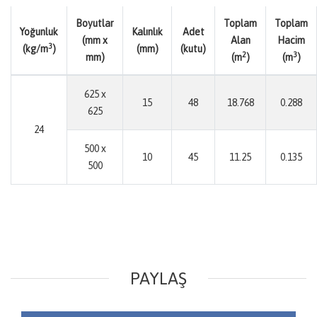
Boyutlar
Toplam
Toplam
Yoğunluk
Kalınlık
Adet
(mm x
Alan
Hacim
3
(kg/m
)
(mm)
(kutu)
2
3
mm)
(m
)
(m
)
625 x
15
48
18.768
0.288
625
24
500 x
10
45
11.25
0.135
500
PAYLAŞ