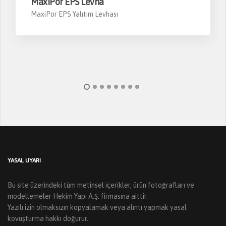
MaxiPor EPS Levha
MaxiPor EPS Yalıtım Levhası
YASAL UYARI
Bu site üzerindeki tüm metinsel içerikler, ürün fotoğrafları ve
modellemeler Hekim Yapı A.Ş. firmasına aittir.
Yazılı izin olmaksızın kopyalamak veya alıntı yapmak yasal
kovuşturma hakkı doğurur.