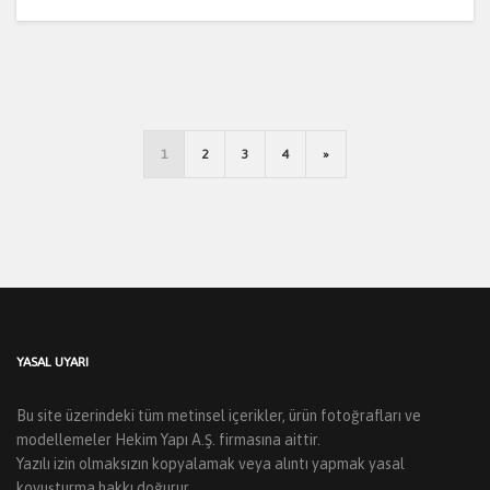
1
2
3
4
»
YASAL UYARI
Bu site üzerindeki tüm metinsel içerikler, ürün fotoğrafları ve
modellemeler Hekim Yapı A.Ş. firmasına aittir.
Yazılı izin olmaksızın kopyalamak veya alıntı yapmak yasal
kovuşturma hakkı doğurur.