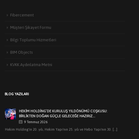
Fibercement
Müşteri Şikayet Formu
Bilgi Toplumu Hizmetleri
HEKIM YAPI’DAN EDIRNE’DE MIMARLARLA BULUŞMA
BIM Objects
3 Haziran 2026
Türkiye’de yapı malzemeleri sektörünün öncü markalarından Hekim Yapı A.Ş
KVKK Aydınlatma Metni
,Edirne Mimarlar Odası [...]
HEKİM HOLDİNG’DE KURULUŞ YILDÖNÜMÜ COŞKUSU:
BİRLİKTEN DOĞAN GÜÇLE GELECEĞE HAZIRIZ…
9 Temmuz 2026
BLOG YAZILARI
Hekim Holding'in 20. yılı, Hekim Yapı'nın 25. yılı ve Hebo Yapı'nın 30. [...]
HEKIM HOLDING’DEN MUHTEŞEM KURULUŞ YILDÖNÜMÜ
GECESI
7 Temmuz 2026
Dr.Öner Hekim: “Cumhuriyetimizin ilk yıllarındaki sanayicilik
ruhuyla üretimlerimizle pek çok ilklere imza attık. [...]