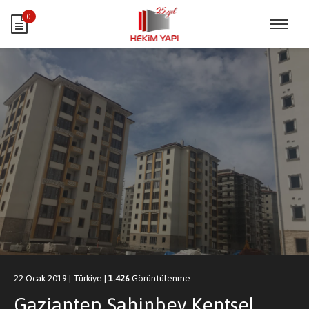
0
22 Ocak 2019
|
Türkiye
|
1.426
Görüntülenme
Gaziantep Şahinbey Kentsel