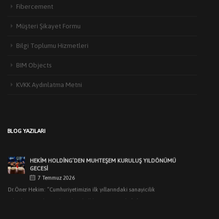
Fibercement
Müşteri Şikayet Formu
Bilgi Toplumu Hizmetleri
HEKIM YAPI’DAN EDIRNE’DE MIMARLARLA BULUŞMA
BIM Objects
3 Haziran 2026
Türkiye’de yapı malzemeleri sektörünün öncü markalarından Hekim Yapı A.Ş
KVKK Aydınlatma Metni
,Edirne Mimarlar Odası [...]
HEKİM HOLDİNG’DE KURULUŞ YILDÖNÜMÜ COŞKUSU:
BİRLİKTEN DOĞAN GÜÇLE GELECEĞE HAZIRIZ…
9 Temmuz 2026
BLOG YAZILARI
Hekim Holding'in 20. yılı, Hekim Yapı'nın 25. yılı ve Hebo Yapı'nın 30. [...]
HEKIM HOLDING’DEN MUHTEŞEM KURULUŞ YILDÖNÜMÜ
GECESI
7 Temmuz 2026
Dr.Öner Hekim: “Cumhuriyetimizin ilk yıllarındaki sanayicilik
ruhuyla üretimlerimizle pek çok ilklere imza attık. [...]
HEKIM YAPI’DAN KOCAELI’NDEKI MIMARLARLA BULUŞMA