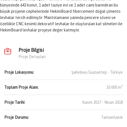
bünyesinde 643 konut, 1 adet taziye evi ve 1 adet cami barındıran bu
büyük projenin cephelerinde HekimBoard fibercement doğal çimento
levhalar tercih edilmiştir. Mantolamanın yanında pencere sövesi ve
özellikle CNC kesimli dekoratif levhalar ile oluşturulan kat silmeleri ile
HekimBoard levhalar projeye değer katmıştır.
Proje Bilgisi
Proje Detayları
Proje Lokasyonu:
Şahinbey/Gaziantep -
Türkiye
2
Toplam Proje Alanı:
10.000 m
Proje Tarihi:
Kasım 2017 - Nisan 2018
Proje Durumu:
Tamamlandı