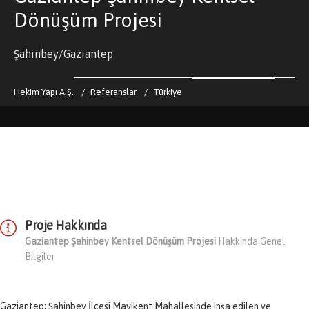
Dönüşüm Projesi
Şahinbey/Gaziantep
Hekim Yapı A.Ş.
Referanslar
Türkiye
Proje Hakkında
Gaziantep Şahinbey Kentsel Dönüşüm Projesi
Hakkında Genel
Bilgiler
Gaziantep; Şahinbey İlçesi Mavikent Mahallesinde inşa edilen ve