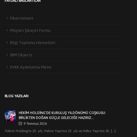
FAYDALI BAĞLANTILAR
Fibercement
Müşteri Şikayet Formu
Bilgi Toplumu Hizmetleri
BIM Objects
KVKK Aydınlatma Metni
HEKIM YAPI’DAN EDIRNE’DE MIMARLARLA BULUŞMA
3 Haziran 2026
Türkiye’de yapı malzemeleri sektörünün öncü markalarından Hekim Yapı A.Ş
BLOG YAZILARI
,Edirne Mimarlar Odası [...]
HEKİM HOLDİNG’DE KURULUŞ YILDÖNÜMÜ COŞKUSU:
BİRLİKTEN DOĞAN GÜÇLE GELECEĞE HAZIRIZ…
9 Temmuz 2026
Hekim Holding'in 20. yılı, Hekim Yapı'nın 25. yılı ve Hebo Yapı'nın 30. [...]