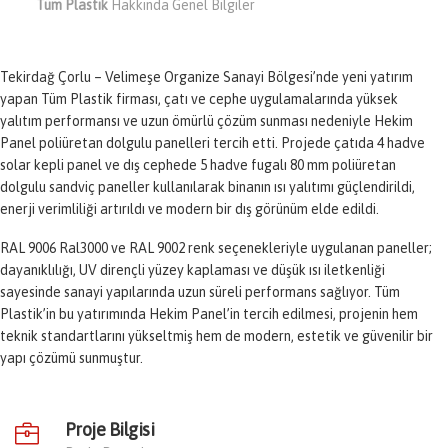
Tüm Plastik
Hakkında Genel Bilgiler
Tekirdağ Çorlu – Velimeşe Organize Sanayi Bölgesi’nde yeni yatırım
yapan Tüm Plastik firması, çatı ve cephe uygulamalarında yüksek
yalıtım performansı ve uzun ömürlü çözüm sunması nedeniyle Hekim
Panel poliüretan dolgulu panelleri tercih etti. Projede çatıda 4 hadve
solar kepli panel ve dış cephede 5 hadve fugalı 80 mm poliüretan
dolgulu sandviç paneller kullanılarak binanın ısı yalıtımı güçlendirildi,
enerji verimliliği artırıldı ve modern bir dış görünüm elde edildi.
RAL 9006 Ral3000 ve RAL 9002 renk seçenekleriyle uygulanan paneller;
dayanıklılığı, UV dirençli yüzey kaplaması ve düşük ısı iletkenliği
sayesinde sanayi yapılarında uzun süreli performans sağlıyor. Tüm
Plastik’in bu yatırımında Hekim Panel’in tercih edilmesi, projenin hem
teknik standartlarını yükseltmiş hem de modern, estetik ve güvenilir bir
yapı çözümü sunmuştur.
Proje Bilgisi