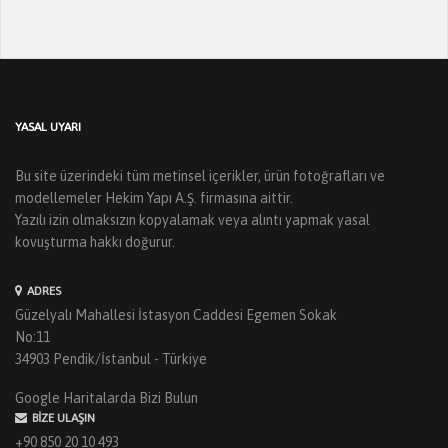
YASAL UYARI
Bu site üzerindeki tüm metinsel içerikler, ürün fotoğrafları ve
modellemeler Hekim Yapı A.Ş. firmasına aittir.
Yazılı izin olmaksızın kopyalamak veya alıntı yapmak yasal
kovuşturma hakkı doğurur.
ADRES
Güzelyalı Mahallesi İstasyon Caddesi Egemen Sokak
No:11
34903 Pendik/İstanbul - Türkiye
Google Haritalarda Bizi Bulun
BIZE ULAŞIN
+90 850 20 10 493