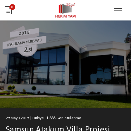
0
2018
UYGULAMA YARIŞMASI
2.si
29 Mayıs 2019
|
Türkiye
|
1.885
Görüntülenme
Samsun Atakum Villa Projesi