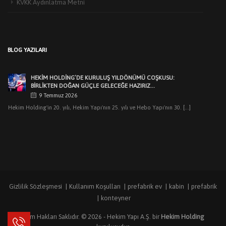
KVKK Aydınlatma Metni
HEKIM YAPI’DAN EDIRNE’DE MIMARLARLA BULUŞMA
3 Haziran 2026
Türkiye’de yapı malzemeleri sektörünün öncü markalarından Hekim Yapı A.Ş
BLOG YAZILARI
,Edirne Mimarlar Odası [...]
HEKİM HOLDİNG’DE KURULUŞ YILDÖNÜMÜ COŞKUSU:
BİRLİKTEN DOĞAN GÜÇLE GELECEĞE HAZIRIZ…
9 Temmuz 2026
Hekim Holding'in 20. yılı, Hekim Yapı'nın 25. yılı ve Hebo Yapı'nın 30. [...]
HEKIM HOLDING’DEN MUHTEŞEM KURULUŞ YILDÖNÜMÜ
GECESI
7 Temmuz 2026
Dr.Öner Hekim: “Cumhuriyetimizin ilk yıllarındaki sanayicilik
ruhuyla üretimlerimizle pek çok ilklere imza attık. [...]
Gizlilik Sözleşmesi
Kullanım Koşulları
prefabrik ev
kabin
prefabrik
HEKIM YAPI’DAN KOCAELI’NDEKI MIMARLARLA BULUŞMA
konteyner
8 Haziran 2026
Hekim Yapı A.Ş. olarak, Kocaeli Mimarlar Odası’na kayıtlı mimarlar ve
Tüm Hakları Saklıdır. © 2026 -
Hekim Yapı A.Ş.
bir
Hekim Holding
mimarlık öğrencilerine [...]