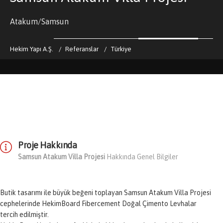
Atakum/Samsun
Hekim Yapı A.Ş.
Referanslar
Türkiye
Proje Hakkında
Samsun Atakum Villa Projesi
Hakkında Genel Bilgiler
Butik tasarımı ile büyük beğeni toplayan Samsun Atakum Villa Projesi
cephelerinde HekimBoard Fibercement Doğal Çimento Levhalar
tercih edilmiştir.