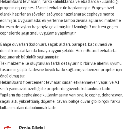
HekimBoard levhaların, farklı kalınlıklarda ve ebatlarda kullanıldığı
projenin dış cephesi 16 mm levhalar ile kaplanmıştır. Projeye özel
olarak hazırlanan söveler, atölyede hazırlanarak cepheye monte
edilmiştir. Uygulamada; ek yerlerine lamba zıvana açılarak, malzeme
birleşim detayları başarıyla çözülmüştür. Uzunluğu 3 metreyi geçen
cephelerde şaşırtmalı uygulama yapılmıştır.
Bahçe duvarları (kolonlar), saçak altları, parapet, kat silmesi ve
denizlik imalatları da binaya uygun şekilde HekimBoard levhalarla
kaplanarak bütünlük sağlanmıştır.
Tek malzeme ile oluşturulan farklı detayların birbiriyle ahenkli uyumu,
tasarımın güçlü ifadesine büyük katkı sağlamış ve benzer projeler için
öncü olmuştur.
HekimBoard fibercement levhalar, sudan etkilenmeyen yapısı ve A1
sınıfı yanmazlık özelliği ile projelerde güvenle kullanılmaktadır.
Yapıların dış cephesinde kullanılmasının yanı sıra; iç cephe, dekorasyon,
saçak altı, yükseltilmiş döşeme, tavan, bahçe duvar gibi birçok farklı
kullanım alanı da bulunmaktadır.
Proje Bilgisi