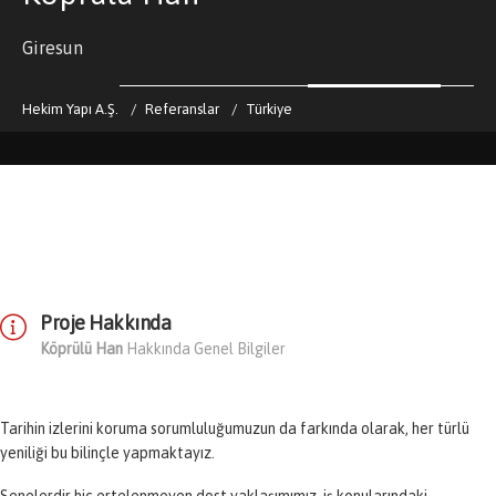
Giresun
Hekim Yapı A.Ş.
Referanslar
Türkiye
Proje Hakkında
Köprülü Han
Hakkında Genel Bilgiler
Tarihin izlerini koruma sorumluluğumuzun da farkında olarak, her türlü
yeniliği bu bilinçle yapmaktayız.