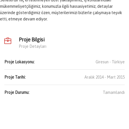
Senelerdir hiç ertelenmeyen dost yaklaşımımız, iş konularındaki
mükemmeliyetçiliğimiz, konumuzla ilgili hassasiyetimiz, detaylar
üzerinde gösterdiğimiz özen, müşterilerimizi bizlerle çalışmaya teşvik
etti, etmeye devam ediyor.
Proje Bilgisi
Proje Detayları
Proje Lokasyonu:
Giresun -
Türkiye
Proje Tarihi:
Aralık 2014 - Mart 2015
Proje Durumu:
Tamamlandı