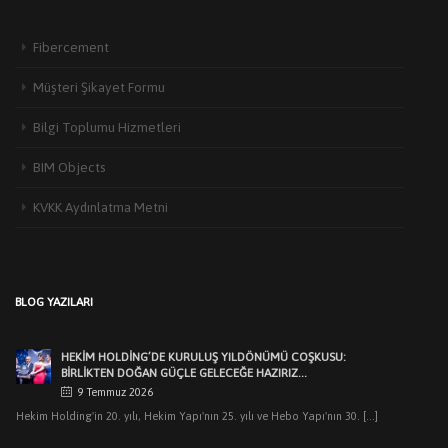
Fibercement
Müşteri Şikayet Formu
Bilgi Toplumu Hizmetleri
HEKIM YAPI’DAN EDIRNE’DE MIMARLARLA BULUŞMA
BIM Objects
3 Haziran 2026
Türkiye’de yapı malzemeleri sektörünün öncü markalarından Hekim Yapı A.Ş
KVKK Aydınlatma Metni
,Edirne Mimarlar Odası [...]
HEKİM HOLDİNG’DE KURULUŞ YILDÖNÜMÜ COŞKUSU:
BİRLİKTEN DOĞAN GÜÇLE GELECEĞE HAZIRIZ…
9 Temmuz 2026
BLOG YAZILARI
Hekim Holding'in 20. yılı, Hekim Yapı'nın 25. yılı ve Hebo Yapı'nın 30. [...]
HEKIM HOLDING’DEN MUHTEŞEM KURULUŞ YILDÖNÜMÜ
GECESI
7 Temmuz 2026
Dr.Öner Hekim: “Cumhuriyetimizin ilk yıllarındaki sanayicilik
ruhuyla üretimlerimizle pek çok ilklere imza attık. [...]