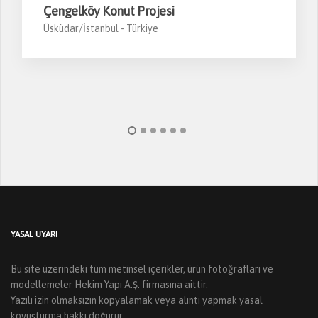
Çengelköy Konut Projesi
Üsküdar/İstanbul -
Türkiye
YASAL UYARI
Bu site üzerindeki tüm metinsel içerikler, ürün fotoğrafları ve
modellemeler Hekim Yapı A.Ş. firmasına aittir.
Yazılı izin olmaksızın kopyalamak veya alıntı yapmak yasal
kovuşturma hakkı doğurur.