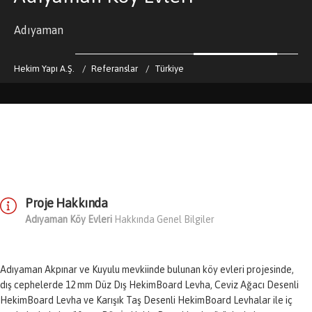
Adıyaman
Hekim Yapı A.Ş.
Referanslar
Türkiye
Proje Hakkında
Adıyaman Köy Evleri
Hakkında Genel Bilgiler
Adıyaman Akpınar ve Kuyulu mevkiinde bulunan köy evleri projesinde,
dış cephelerde 12 mm Düz Dış HekimBoard Levha, Ceviz Ağacı Desenli
HekimBoard Levha ve Karışık Taş Desenli HekimBoard Levhalar ile iç