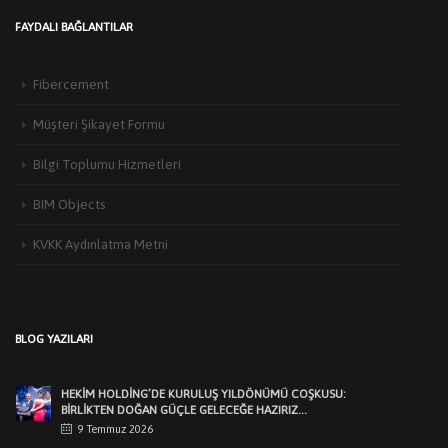
FAYDALI BAĞLANTILAR
Fibercement
Müşteri Şikayet Formu
Bilgi Toplumu Hizmetleri
HEKIM YAPI’DAN EDIRNE’DE MIMARLARLA BULUŞMA
BIM Objects
3 Haziran 2026
Türkiye’de yapı malzemeleri sektörünün öncü markalarından Hekim Yapı A.Ş
KVKK Aydınlatma Metni
,Edirne Mimarlar Odası [...]
HEKİM HOLDİNG’DE KURULUŞ YILDÖNÜMÜ COŞKUSU:
BİRLİKTEN DOĞAN GÜÇLE GELECEĞE HAZIRIZ…
9 Temmuz 2026
BLOG YAZILARI
Hekim Holding'in 20. yılı, Hekim Yapı'nın 25. yılı ve Hebo Yapı'nın 30. [...]
HEKIM HOLDING’DEN MUHTEŞEM KURULUŞ YILDÖNÜMÜ
GECESI
7 Temmuz 2026