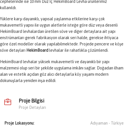
cephelerinde ise 10 mm Düz İç HekimBoard Levha ürünlerimiz
kullanıldı.
Yüklere karşı dayanıklı, yapısal yaşlanma etkilerine karşı çok
mukavemetli yapısı ile uygun aletlerle isteğe göre düz veya desenli
HekimBoard levhalardan üretilen
söve
ve diğer detaylara ait yapı
enstrümanları gerek fabrikasyon olarak seri halde, gerekse ihtiyaca
göre özel modeller olarak yapılabilmektedir. Projede pencere ve köşe
söve detayları
HekimBoard
levhalar ile rahatlıkla çözümlendi.
HekimBoard levhalar yüksek mukavemetli ve dayanıklı bir yapı
malzemesi olup seri bir şekilde uygulama imkânı sağlar. Doğadan ilham
alan ve estetik açıdan göz alıcı detaylarla köy yaşamı modern
dokunuşlarla yeniden inşa edildi.
Proje Bilgisi
Proje Detayları
Proje Lokasyonu:
Adıyaman -
Türkiye