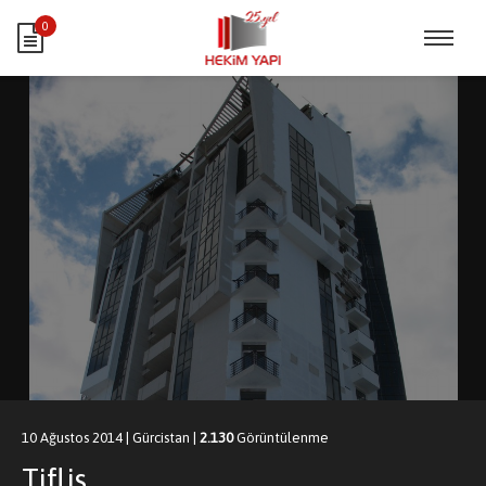
0
10 Ağustos 2014
|
Gürcistan
|
2.130
Görüntülenme
Tiflis