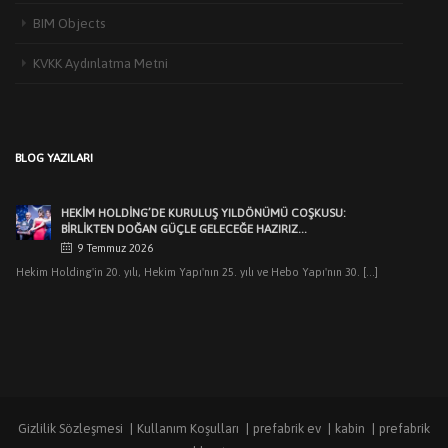
HEKIM YAPI’DAN EDIRNE’DE MIMARLARLA BULUŞMA
BIM Objects
3 Haziran 2026
Türkiye’de yapı malzemeleri sektörünün öncü markalarından Hekim Yapı A.Ş
KVKK Aydınlatma Metni
,Edirne Mimarlar Odası [...]
HEKİM HOLDİNG’DE KURULUŞ YILDÖNÜMÜ COŞKUSU:
BİRLİKTEN DOĞAN GÜÇLE GELECEĞE HAZIRIZ…
9 Temmuz 2026
BLOG YAZILARI
Hekim Holding'in 20. yılı, Hekim Yapı'nın 25. yılı ve Hebo Yapı'nın 30. [...]
HEKIM HOLDING’DEN MUHTEŞEM KURULUŞ YILDÖNÜMÜ
GECESI
7 Temmuz 2026
Dr.Öner Hekim: “Cumhuriyetimizin ilk yıllarındaki sanayicilik
ruhuyla üretimlerimizle pek çok ilklere imza attık. [...]
HEKIM YAPI’DAN KOCAELI’NDEKI MIMARLARLA BULUŞMA
8 Haziran 2026
Hekim Yapı A.Ş. olarak, Kocaeli Mimarlar Odası’na kayıtlı mimarlar ve
mimarlık öğrencilerine [...]
Gizlilik Sözleşmesi
Kullanım Koşulları
prefabrik ev
kabin
prefabrik
ANKARA’NIN KENT HAFIZASI YENIDEN HAYAT BULDU: ESAT