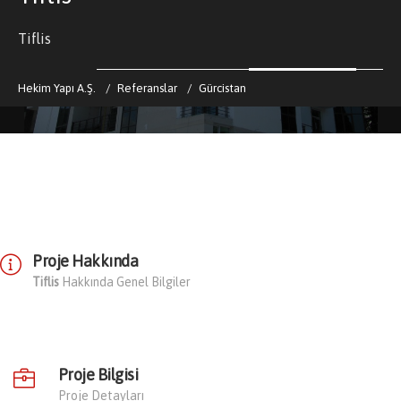
Tiflis
Hekim Yapı A.Ş.
Referanslar
Gürcistan
Proje Hakkında
Tiflis
Hakkında Genel Bilgiler
Proje Bilgisi
Proje Detayları