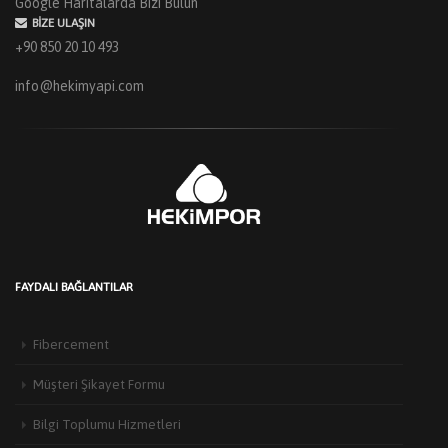
Google Haritalarda Bizi Bulun
BIZE ULAŞIN
+90 850 20 10 493
info@hekimyapi.com
FAYDALI BAĞLANTILAR
Fibercement
Müşteri Şikayet Formu
Bilgi Toplumu Hizmetleri
HEKIM YAPI’DAN EDIRNE’DE MIMARLARLA BULUŞMA