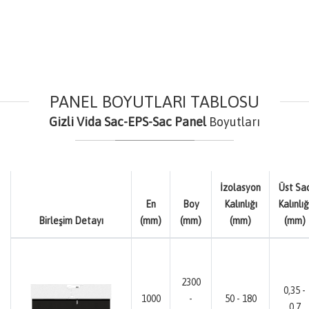
PANEL BOYUTLARI TABLOSU
Gizli Vida Sac-EPS-Sac Panel
Boyutları
İzolasyon
Üst Sa
En
Boy
Kalınlığı
Kalınlığ
Birleşim Detayı
(mm)
(mm)
(mm)
(mm)
2300
0,35 -
1000
-
50 - 180
0,7