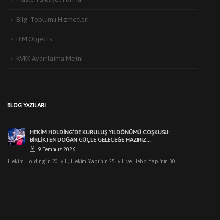
Bilgi Toplumu Hizmetleri
BIM Objects
KVKK Aydınlatma Metni
HEKIM YAPI’DAN EDIRNE’DE MIMARLARLA BULUŞMA
3 Haziran 2026
Türkiye’de yapı malzemeleri sektörünün öncü markalarından Hekim Yapı A.Ş
BLOG YAZILARI
,Edirne Mimarlar Odası [...]
HEKİM HOLDİNG’DE KURULUŞ YILDÖNÜMÜ COŞKUSU:
BİRLİKTEN DOĞAN GÜÇLE GELECEĞE HAZIRIZ…
9 Temmuz 2026
Hekim Holding'in 20. yılı, Hekim Yapı'nın 25. yılı ve Hebo Yapı'nın 30. [...]
HEKIM HOLDING’DEN MUHTEŞEM KURULUŞ YILDÖNÜMÜ
GECESI
7 Temmuz 2026
Dr.Öner Hekim: “Cumhuriyetimizin ilk yıllarındaki sanayicilik