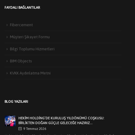
FAYDALI BAĞLANTILAR
Fibercement
Müşteri Şikayet Formu
Bilgi Toplumu Hizmetleri
BIM Objects
KVKK Aydınlatma Metni
HEKIM YAPI’DAN EDIRNE’DE MIMARLARLA BULUŞMA
3 Haziran 2026
Türkiye’de yapı malzemeleri sektörünün öncü markalarından Hekim Yapı A.Ş
BLOG YAZILARI
,Edirne Mimarlar Odası [...]
HEKİM HOLDİNG’DE KURULUŞ YILDÖNÜMÜ COŞKUSU:
BİRLİKTEN DOĞAN GÜÇLE GELECEĞE HAZIRIZ…
9 Temmuz 2026