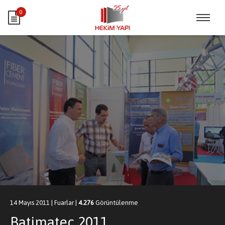
0
14 Mayıs 2011
|
Fuarlar
|
4.276
Görüntülenme
Batimatec 2011