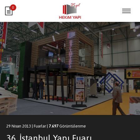
0
29 Nisan 2013
|
Fuarlar
|
7.697
Görüntülenme
36. İstanbul Yapı Fuarı