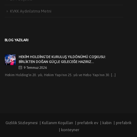
KVKK Aydınlatma Metni
HEKIM YAPI’DAN EDIRNE’DE MIMARLARLA BULUŞMA
3 Haziran 2026
Türkiye’de yapı malzemeleri sektörünün öncü markalarından Hekim Yapı A.Ş
BLOG YAZILARI
,Edirne Mimarlar Odası [...]
HEKİM HOLDİNG’DE KURULUŞ YILDÖNÜMÜ COŞKUSU:
BİRLİKTEN DOĞAN GÜÇLE GELECEĞE HAZIRIZ…
9 Temmuz 2026
Hekim Holding'in 20. yılı, Hekim Yapı'nın 25. yılı ve Hebo Yapı'nın 30. [...]
HEKIM HOLDING’DEN MUHTEŞEM KURULUŞ YILDÖNÜMÜ
GECESI
7 Temmuz 2026
Dr.Öner Hekim: “Cumhuriyetimizin ilk yıllarındaki sanayicilik
ruhuyla üretimlerimizle pek çok ilklere imza attık. [...]
Gizlilik Sözleşmesi
Kullanım Koşulları
prefabrik ev
kabin
prefabrik
HEKIM YAPI’DAN KOCAELI’NDEKI MIMARLARLA BULUŞMA
konteyner
8 Haziran 2026