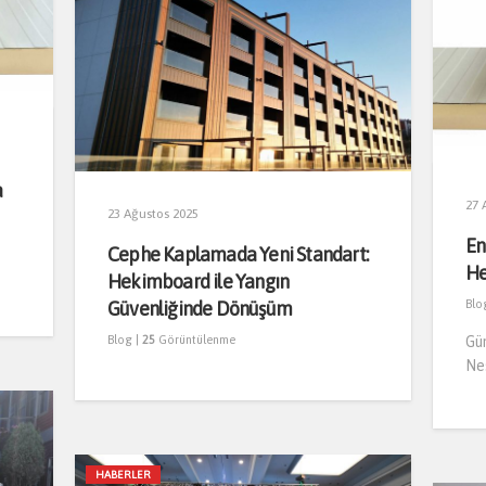
a
27 
23 Ağustos 2025
En
Cephe Kaplamada Yeni Standart:
He
Hekimboard ile Yangın
Güvenliğinde Dönüşüm
Blo
Blog
|
25
Görüntülenme
Gün
Ne
HABERLER