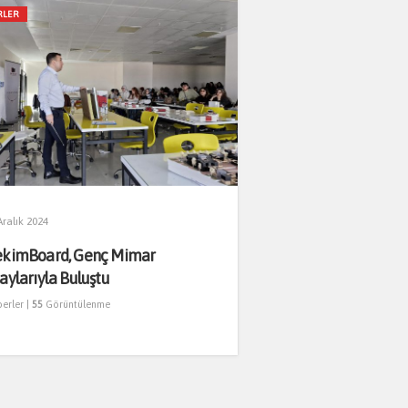
RLER
Aralık 2024
kimBoard, Genç Mimar
aylarıyla Buluştu
erler
|
55
Görüntülenme
ANKARA’NIN KENT HAFIZASI