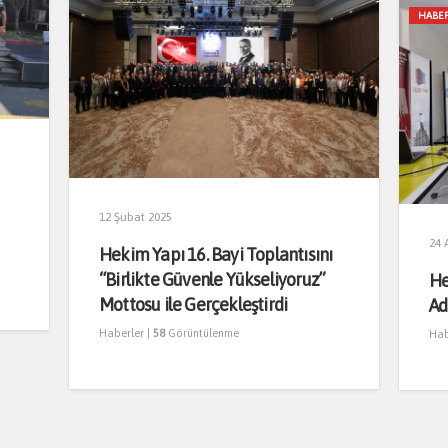
HABE
12 Şubat 2025
24 
Hekim Yapı 16. Bayi Toplantısını
“Birlikte Güvenle Yükseliyoruz”
He
Mottosu ile Gerçekleştirdi
Ad
Haberler
|
58
Görüntülenme
Hab