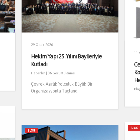
29 Ocak 2026
11 
Hekim Yapı 25. Yılını Bayileriyle
Kutladı
Ce
Ko
Haberler
|
36
Görüntülenme
He
Çeyrek Asırlık Yolculuk Büyük Bir
Blo
Organizasyonla Taçlandı
BLOG
BLOG