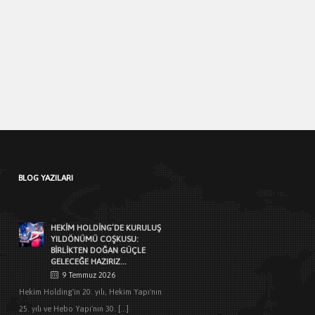
YENIDEN HAYAT BULDU: ESAT
HÂL’DE HEKIMBOARD İMZASI
4 Haziran 2026
Ankara Büyükşehir Belediyesi tarafından
gerçekleştirilen kapsamlı yenileme ve
güçlendirme çalışmaları sonucunda Esat
[...]
HEKIM YAPI’DAN EDIRNE’DE
MIMARLARLA BULUŞMA
3 Haziran 2026
Türkiye’de yapı malzemeleri sektörünün
BLOG YAZILARI
öncü markalarından Hekim Yapı A.Ş
,Edirne Mimarlar Odası [...]
HEKİM HOLDİNG’DE KURULUŞ
YILDÖNÜMÜ COŞKUSU:
BİRLİKTEN DOĞAN GÜÇLE
GELECEĞE HAZIRIZ…
9 Temmuz 2026
Hekim Holding'in 20. yılı, Hekim Yapı'nın
25. yılı ve Hebo Yapı'nın 30. [...]