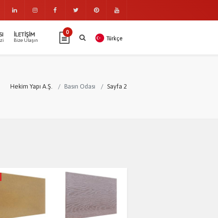
0
SI
İLETIŞIM
Türkçe
zi
Bize Ulaşın
Hekim Yapı A.Ş.
Basın Odası
Sayfa 2