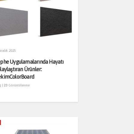
Aralık 2025
phe Uygulamalarında Hayatı
laylaştıran Ürünler:
kimColorBoard
g
|
23
Görüntülenme