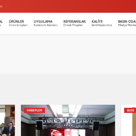
om
AL
ÜRÜNLER
UYGULAMA
REFERANSLAR
KALITE
BASIN ODA
a
Ürün Grupları
Kullanım Alanları
Örnek Projeler
Sertifikalarımız
Medya Merke
HABERLER
BLOG