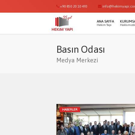
+90 850 20 10 493
info@hekimyapi.c
ANA SAYFA
KURUMS
Hekim Yapı
Hakkımızd
Basın Odası
Medya Merkezi
HABERLER