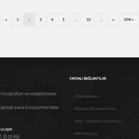
«
1
2
3
4
5
...
10
...
»
SON »
FAYDALI BAĞLANTILAR
ün fotoğrafları ve modellemeler
Fibercement
ı yapmak yasal kovuşturma hakkı
Müşteri Şikayet Formu
Bilgi Toplumu Hizmetleri
 ULAŞIN
BIM Objects
0 20 10 493